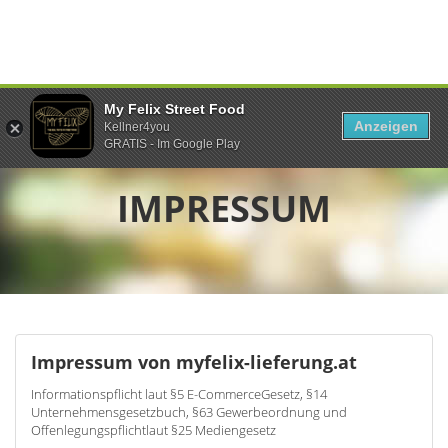
My Felix Street Food
Anzeigen
Kellner4you
GRATIS - Im Google Play
IMPRESSUM
Impressum von myfelix-lieferung.at
Informationspflicht laut §5 E-CommerceGesetz, §14
Unternehmensgesetzbuch, §63 Gewerbeordnung und
Offenlegungspflichtlaut §25 Mediengesetz