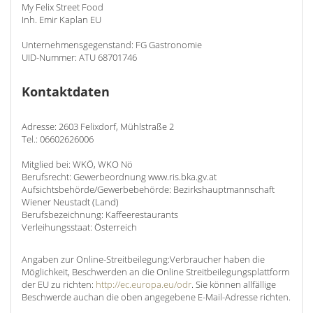
My Felix Street Food
Inh. Emir Kaplan EU
Unternehmensgegenstand: FG Gastronomie
UID-Nummer: ATU 68701746
Kontaktdaten
Adresse: 2603 Felixdorf, Mühlstraße 2
Tel.: 06602626006
Mitglied bei: WKÖ, WKO Nö
Berufsrecht: Gewerbeordnung www.ris.bka.gv.at
Aufsichtsbehörde/Gewerbebehörde: Bezirkshauptmannschaft
Wiener Neustadt (Land)
Berufsbezeichnung: Kaffeerestaurants
Verleihungsstaat: Österreich
Angaben zur Online-Streitbeilegung:Verbraucher haben die
Möglichkeit, Beschwerden an die Online Streitbeilegungsplattform
der EU zu richten:
http://ec.europa.eu/odr
. Sie können allfällige
Beschwerde auchan die oben angegebene E-Mail-Adresse richten.