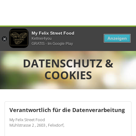
My Felix Street Food
Anzeigen
Kellner4you
GRATIS - Im Google Play
DATENSCHUTZ &
COOKIES
Verantwortlich für die Datenverarbeitung
My Felix Street Food
Mühlstrasse 2 , 2603 , Felixdorf,