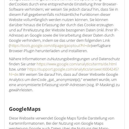
derCookies durch eine entsprechende Einstellung Ihrer Browser-
Software verhindern; wir weisen Sie jedoch darauf hin, dass Sie in
diesem Fall gegebenenfalls nichtsämtliche Funktionen dieser
Website vollumfänglich werden nutzen können. Sie können
darüber hinaus die Erfassung der durch das Cookie erzeugten
und auf IhreNutzung der Website bezogenen Daten (inkl. Ihrer IP-
Adresse) an Google sowie die Verarbeitung dieser Daten durch
Google verhindern, indem sie das unter dem folgenden Link
(
https://tools.google.com/dlpage/gaoptout?hl=de
)verfügbare
Browser-Plugin herunterladen und installieren.
Nähere Informationen zuNutzungsbedingungen und Datenschutz
finden Sie unter
https://www.google.com/analytics/terms/de.html
bzw. unter
https://support.google.com/analytics/answer/6004245?
hl=de
.Wir weisen Sie darauf hin, dass auf dieser Webseite Google
Analytics um denCode „gat._anonymizeIp();" erweitert wurde, um
eine anonymisierte Erfassung vonIP-Adressen (sog. IP-Masking) zu
gewährleisten.
GoogleMaps
Diese Webseite verwendet Google Maps fürdie Darstellung von
Karteninformationen. Bei der Nutzung von Google Maps
werdenvon Google auch Daten über die Nutzung der Maps-